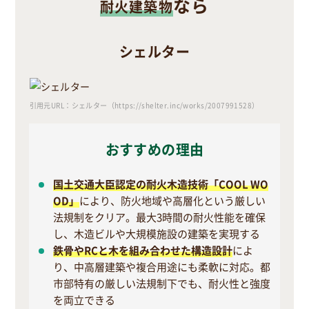
なら
耐火建築物
シェルター
引用元URL：シェルター（https://shelter.inc/works/2007991528）
おすすめの理由
国土交通大臣認定の耐火木造技術「COOL WO
OD」
により、防火地域や高層化という厳しい
法規制をクリア。最大3時間の耐火性能を確保
し、木造ビルや大規模施設の建築を実現する
鉄骨やRCと木を組み合わせた構造設計
によ
り、中高層建築や複合用途にも柔軟に対応。都
市部特有の厳しい法規制下でも、耐火性と強度
を両立できる