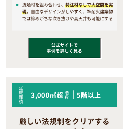
流通材を組み合わせ、
特注材なしで大空間を実
現
。自由なデザインがしやすく、準耐火建築物
では諦めがちな吹き抜けや高天井も可能にする
公式サイトで
事例を詳しく見る
延
床
階
3,000㎡超
5階以上
面
数
積
厳しい法規制をクリアする