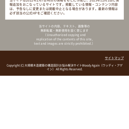
当サイトは2022年2月7日時点の情報をもとに作成し、2025年12月1日に情
報追加をおこなっているサイトです。掲載している情報・コンテンツ内容
は、予告なしに変更または掲載中止となる場合があります。最新の情報は
必ず該当の公式HPをご確認ください。
当サイトの内容、テキスト、画像等の
無断転載・無断使用を固く禁じます
（ Unauthorized copying and
replication of the contents of this site,
text and images are strictly prohibited.）
サイトマップ
Copyright (C)
大規模木造建築の構造設計お悩み解決サイトWoody Again（ウッディ・アゲ
イン）
All Rights Reserved.