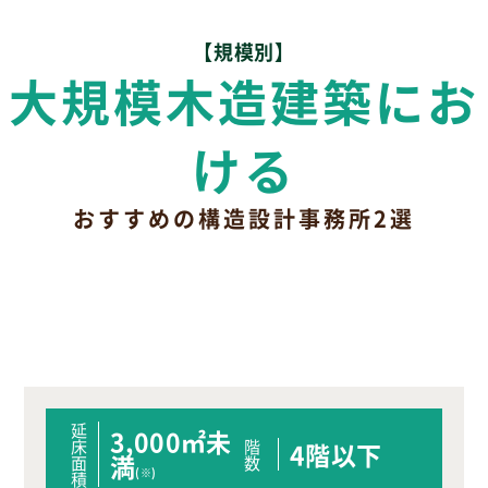
【規模別】
大規模木造建築にお
ける
おすすめの構造設計事務所2選
延
3,000㎡未
床
階
4階以下
満
面
数
(※)
積