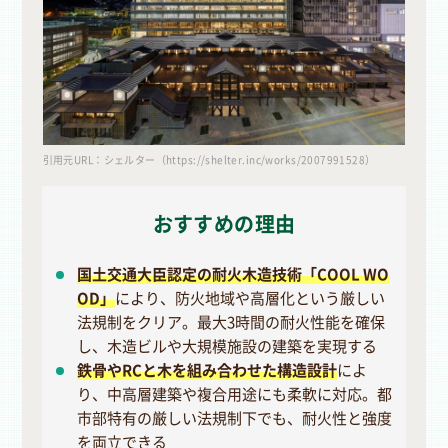
引用元URL：シェルター（https://shelter.inc/works/2007991528）
おすすめの理由
国土交通大臣認定の耐火木造技術「COOL WO
OD」
により、防火地域や高層化という厳しい
法規制をクリア。最大3時間の耐火性能を確保
し、木造ビルや大規模施設の建築を実現する
鉄骨やRCと木を組み合わせた構造設計
によ
り、中高層建築や複合用途にも柔軟に対応。都
市部特有の厳しい法規制下でも、耐火性と強度
を両立できる