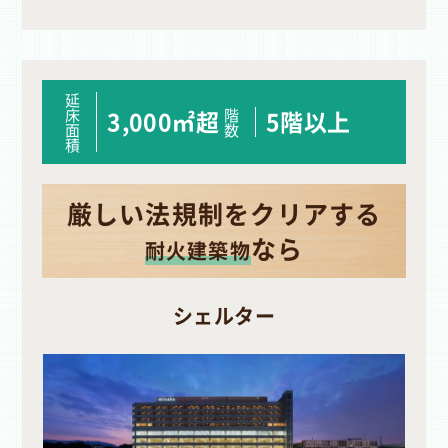
延
床
階
3,000㎡超
5階以上
面
数
積
厳しい法規制をクリアする
なら
耐火建築物
シェルター