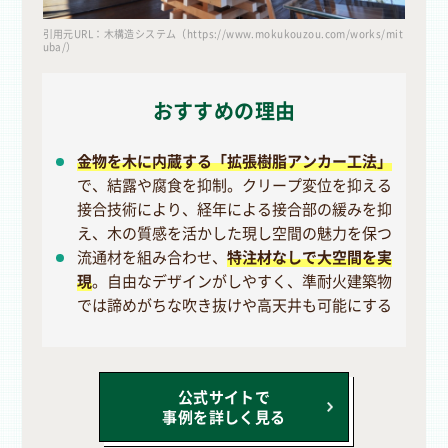
引用元URL：木構造システム（https://www.mokukouzou.com/works/mit
uba/）
おすすめの理由
金物を木に内蔵する「拡張樹脂アンカー工法」
で、結露や腐食を抑制。クリープ変位を抑える
接合技術により、経年による接合部の緩みを抑
え、木の質感を活かした現し空間の魅力を保つ
流通材を組み合わせ、
特注材なしで大空間を実
現
。自由なデザインがしやすく、準耐火建築物
では諦めがちな吹き抜けや高天井も可能にする
公式サイトで
事例を詳しく見る