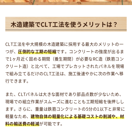
木造建築でCLT工法を使うメリットは？
CLT工法を中大規模の木造建築に採用する最大のメリットの一
つが、
圧倒的な工期の短縮
です。コンクリートの強度が出るま
で1ヶ月近く固める期間（養生期間）が必要なRC造（鉄筋コン
クリート造）と比べて、工場でプレカットされたパネルを現場
で組み立てるだけのCLT工法は、施工後速やかに次の作業へ移
行できます。
また、CLTパネルは大きな面材であり部品点数が少ないため、
現場での組立作業がスムーズに進むことも工期短縮を後押しし
ます。さらに、重量は鉄筋コンクリートの5分の1以下と非常に
軽量なため、
建物自体の軽量化による基礎コストの削減や、材
料の輸送費の軽減
が可能です。