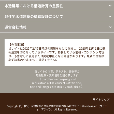
木造建築における構造計算の重要性
非住宅木造建築の構造設計について
運営会社情報
【免責事項】
当サイトは2022年2月7日時点の情報をもとに作成し、2025年12月1日に情
報追加をおこなっているサイトです。掲載している情報・コンテンツ内容
は、予告なしに変更または掲載中止となる場合があります。最新の情報は
必ず該当の公式HPをご確認ください。
当サイトの内容、テキスト、画像等の
無断転載・無断使用を固く禁じます
（ Unauthorized copying and
replication of the contents of this site,
text and images are strictly prohibited.）
サイトマップ
Copyright (C)
大規模木造建築の構造設計お悩み解決サイトWoody Again（ウッデ
ィ・アゲイン）
All Rights Reserved.