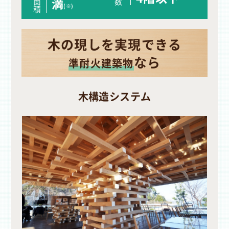
満
面
数
(※)
積
木の現しを実現できる
なら
準耐火建築物
木構造システム