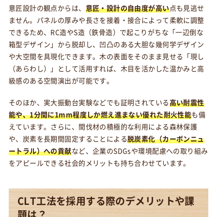
意匠設計の観点からは、
意匠・設計の自由度が高い
点も見逃せ
ません。パネルの厚みや長さを接着・接合によって柔軟に調整
できるため、RC造やS造（鉄骨造）で起こりがちな「一辺倒な
箱型デザイン」から脱却し、凹凸のある大胆な幾何学デザイン
や大空間を具現化できます。木の表面をそのまま見せる「現し
（あらわし）」として活用すれば、木目を活かした温かみと高
級感のある空間演出が可能です。
そのほか、実大振動台実験などでも証明されている
高い耐震性
能や、1分間に1mm程度しか燃え進まない優れた耐火性能
も備
えています。さらに、間伐材の積極的な利用による森林保護
や、炭素を長期間固定することによる
脱炭素化（カーボンニュ
ートラル）への貢献
など、企業のSDGsや環境配慮への取り組み
をアピールできる社会的メリットも持ち合わせています。
CLT工法を採用する際のデメリットや課
題は？