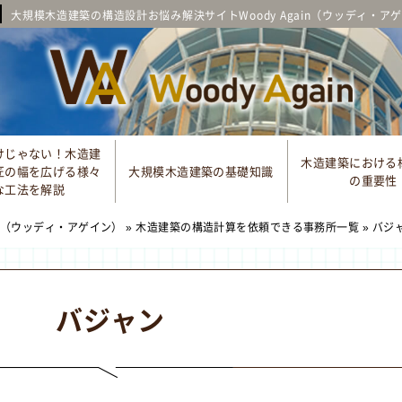
大規模木造建築の構造設計お悩み解決サイトWoody Again（ウッディ・ア
けじゃない！木造建
木造建築における
匠の幅を広げる様々
大規模木造建築の基礎知識
の重要性
な工法を解説
in（ウッディ・アゲイン）
»
木造建築の構造計算を依頼できる事務所一覧
»
バジ
バジャン