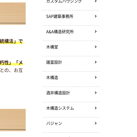
カスタムハウジング
SAP建築事務所
A&A構造研究所
統構法」で
木構堂
諸冨設計
朽性」「メ
との、お互
木構造
酒井構造設計
木構造システム
バジャン