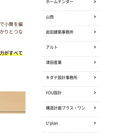
ホームテンダー
山西
で小舞を編
かりとつな
岩田建築事務所
アルト
力がすべて
津田産業
キダテ設計事務所
YOU設計
構造計画プラス・ワン
U’plan