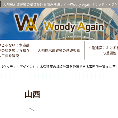
大規模木造建築の構造設計お悩み解決サイトWoody Again（ウッディ・ア
けじゃない！木造建
木造建築における
匠の幅を広げる様々
大規模木造建築の基礎知識
の重要性
な工法を解説
in（ウッディ・アゲイン）
»
木造建築の構造計算を依頼できる事務所一覧
»
山西
山西