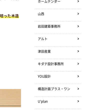
ホームテンダー
山西
培った木造
岩田建築事務所
アルト
津田産業
キダテ設計事務所
YOU設計
構造計画プラス・ワン
U’plan