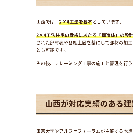
山西では、
2×4工法を基本
としています。
2×4工法住宅の骨格にあたる「構造体」の設
された部材表や各組上図を基にして部材の加工
とも可能です。
その後、フレーミング工事の施工と管理を行う
山西が
対応実績のある建
東京大学やアルファフォーラムが主催する木造