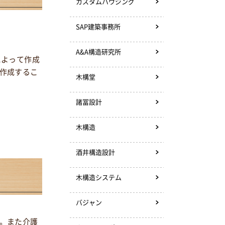
カスタムハウジング
SAP建築事務所
A&A構造研究所
によって作成
作成するこ
木構堂
諸冨設計
木構造
酒井構造設計
木構造システム
バジャン
。また介護