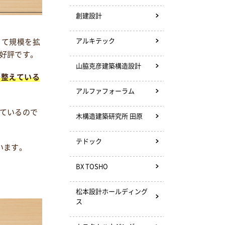
創建設計
アルキテック
って規模を拡
好評です。
山脇克彦建築構造設計
を整えている
アルファフォーラム
ているので
木構造建築研究所 田原
テドック
います。
BX TOSHO
松本設計ホールディング
ス